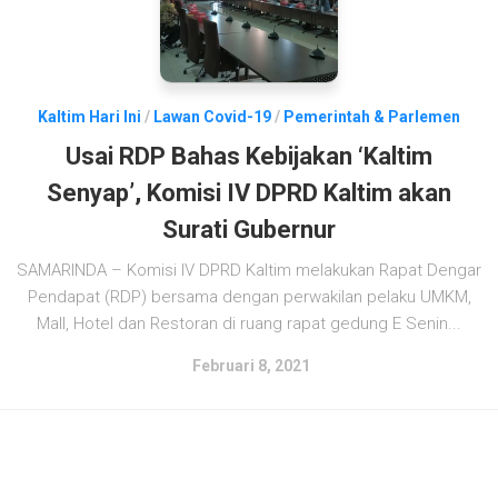
Kaltim Hari Ini
/
Lawan Covid-19
/
Pemerintah & Parlemen
Usai RDP Bahas Kebijakan ‘Kaltim
Senyap’, Komisi IV DPRD Kaltim akan
Surati Gubernur
SAMARINDA – Komisi IV DPRD Kaltim melakukan Rapat Dengar
Pendapat (RDP) bersama dengan perwakilan pelaku UMKM,
Mall, Hotel dan Restoran di ruang rapat gedung E Senin...
Februari 8, 2021