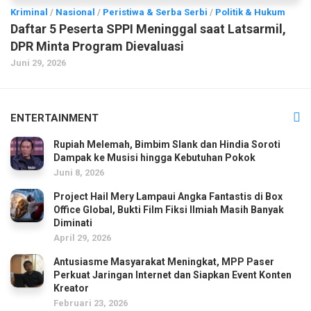
Kriminal
/
Nasional
/
Peristiwa & Serba Serbi
/
Politik & Hukum
Daftar 5 Peserta SPPI Meninggal saat Latsarmil,
DPR Minta Program Dievaluasi
Juni 29, 2026
ENTERTAINMENT
Rupiah Melemah, Bimbim Slank dan Hindia Soroti
Dampak ke Musisi hingga Kebutuhan Pokok
Juni 8, 2026
Project Hail Mery Lampaui Angka Fantastis di Box
Office Global, Bukti Film Fiksi Ilmiah Masih Banyak
Diminati
April 29, 2026
Antusiasme Masyarakat Meningkat, MPP Paser
Perkuat Jaringan Internet dan Siapkan Event Konten
Kreator
Februari 23, 2026