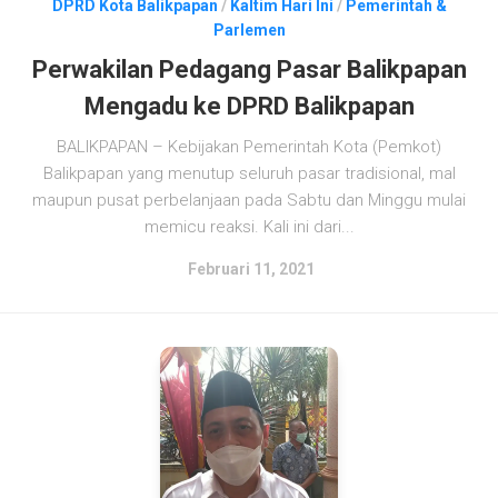
DPRD Kota Balikpapan
/
Kaltim Hari Ini
/
Pemerintah &
Parlemen
Perwakilan Pedagang Pasar Balikpapan
Mengadu ke DPRD Balikpapan
BALIKPAPAN – Kebijakan Pemerintah Kota (Pemkot)
Balikpapan yang menutup seluruh pasar tradisional, mal
maupun pusat perbelanjaan pada Sabtu dan Minggu mulai
memicu reaksi. Kali ini dari...
Februari 11, 2021