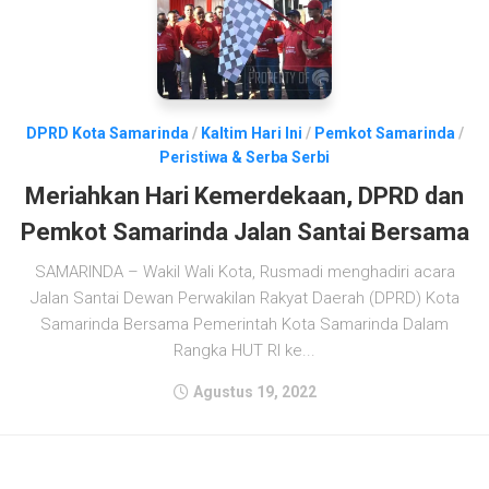
DPRD Kota Samarinda
/
Kaltim Hari Ini
/
Pemkot Samarinda
/
Peristiwa & Serba Serbi
Meriahkan Hari Kemerdekaan, DPRD dan
Pemkot Samarinda Jalan Santai Bersama
SAMARINDA – Wakil Wali Kota, Rusmadi menghadiri acara
Jalan Santai Dewan Perwakilan Rakyat Daerah (DPRD) Kota
Samarinda Bersama Pemerintah Kota Samarinda Dalam
Rangka HUT RI ke...
Agustus 19, 2022