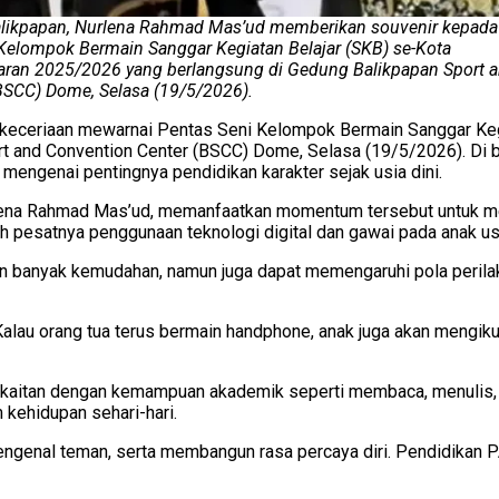
likpapan, Nurlena Rahmad Mas’ud memberikan souvenir kepada
 Kelompok Bermain Sanggar Kegiatan Belajar (SKB) se-Kota
aran 2025/2026 yang berlangsung di Gedung Balikpapan Sport 
BSCC) Dome, Selasa (19/5/2026).
keceriaan mewarnai Pentas Seni Kelompok Bermain Sanggar Kegi
t and Convention Center (BSCC) Dome, Selasa (19/5/2026). Di 
 mengenai pentingnya pendidikan karakter sejak usia dini.
lena Rahmad Mas’ud, memanfaatkan momentum tersebut untuk men
pesatnya penggunaan teknologi digital dan gawai pada anak usi
banyak kemudahan, namun juga dapat memengaruhi pola perilak
alau orang tua terus bermain handphone, anak juga akan mengikut
erkaitan dengan kemampuan akademik seperti membaca, menulis, 
 kehidupan sehari-hari.
l, mengenal teman, serta membangun rasa percaya diri. Pendidik