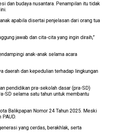
esi dan budaya nusantara. Penampilan itu tidak
ni.
nak apabila disertai penjelasan dari orang tua
ung jawab dan cita-cita yang ingin diraih,”
t mendampingi anak-anak selama acara
ya daerah dan kepedulian terhadap lingkungan
n pendidikan pra-sekolah dasar (pra-SD)
 pra-SD selama satu tahun untuk membantu
Kota Balikpapan Nomor 24 Tahun 2025. Meski
h PAUD.
enerasi yang cerdas, berakhlak, serta