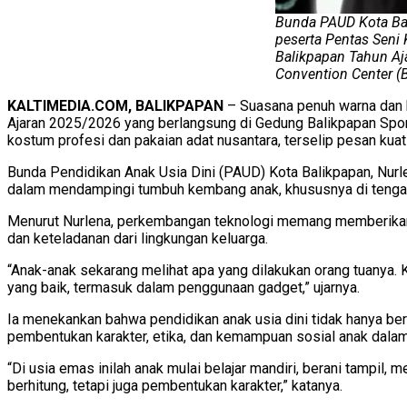
Bunda PAUD Kota Ba
peserta Pentas Seni
Balikpapan Tahun Aj
Convention Center (
KALTIMEDIA.COM, BALIKPAPAN
– Suasana penuh warna dan 
Ajaran 2025/2026 yang berlangsung di Gedung Balikpapan Spor
kostum profesi dan pakaian adat nusantara, terselip pesan kuat
Bunda Pendidikan Anak Usia Dini (PAUD) Kota Balikpapan, Nur
dalam mendampingi tumbuh kembang anak, khususnya di tengah 
Menurut Nurlena, perkembangan teknologi memang memberikan 
dan keteladanan dari lingkungan keluarga.
“Anak-anak sekarang melihat apa yang dilakukan orang tuanya. K
yang baik, termasuk dalam penggunaan gadget,” ujarnya.
Ia menekankan bahwa pendidikan anak usia dini tidak hanya b
pembentukan karakter, etika, dan kemampuan sosial anak dalam
“Di usia emas inilah anak mulai belajar mandiri, berani tampi
berhitung, tetapi juga pembentukan karakter,” katanya.