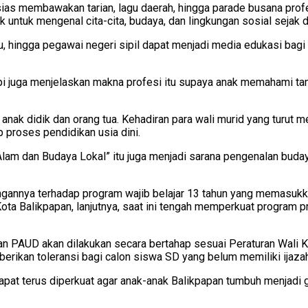
usias membawakan tarian, lagu daerah, hingga parade busana prof
k untuk mengenal cita-cita, budaya, dan lingkungan sosial sejak di
, hingga pegawai negeri sipil dapat menjadi media edukasi bagi a
 juga menjelaskan makna profesi itu supaya anak memahami tangg
as anak didik dan orang tua. Kehadiran para wali murid yang turu
proses pendidikan usia dini.
Alam dan Budaya Lokal” itu juga menjadi sarana pengenalan buda
annya terhadap program wajib belajar 13 tahun yang memasukka
ota Balikpapan, lanjutnya, saat ini tengah memperkuat program
an PAUD akan dilakukan secara bertahap sesuai Peraturan Wali 
erikan toleransi bagi calon siswa SD yang belum memiliki ijaza
apat terus diperkuat agar anak-anak Balikpapan tumbuh menjadi g