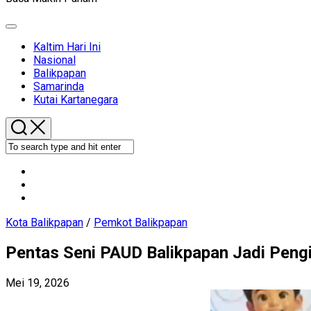
Expand
Menu
Kaltim Hari Ini
Nasional
Current
Balikpapan
Page
Samarinda
Parent
Kutai Kartanegara
Kota Balikpapan
/
Pemkot Balikpapan
Pentas Seni PAUD Balikpapan Jadi Pengi
Mei 19, 2026