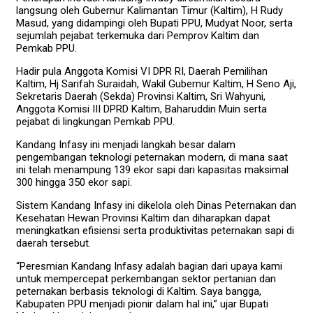
langsung oleh Gubernur Kalimantan Timur (Kaltim), H Rudy
Masud, yang didampingi oleh Bupati PPU, Mudyat Noor, serta
sejumlah pejabat terkemuka dari Pemprov Kaltim dan
Pemkab PPU.
Hadir pula Anggota Komisi VI DPR RI, Daerah Pemilihan
Kaltim, Hj Sarifah Suraidah, Wakil Gubernur Kaltim, H Seno Aji,
Sekretaris Daerah (Sekda) Provinsi Kaltim, Sri Wahyuni,
Anggota Komisi III DPRD Kaltim, Baharuddin Muin serta
pejabat di lingkungan Pemkab PPU.
Kandang Infasy ini menjadi langkah besar dalam
pengembangan teknologi peternakan modern, di mana saat
ini telah menampung 139 ekor sapi dari kapasitas maksimal
300 hingga 350 ekor sapi.
Sistem Kandang Infasy ini dikelola oleh Dinas Peternakan dan
Kesehatan Hewan Provinsi Kaltim dan diharapkan dapat
meningkatkan efisiensi serta produktivitas peternakan sapi di
daerah tersebut.
“Peresmian Kandang Infasy adalah bagian dari upaya kami
untuk mempercepat perkembangan sektor pertanian dan
peternakan berbasis teknologi di Kaltim. Saya bangga,
Kabupaten PPU menjadi pionir dalam hal ini,” ujar Bupati