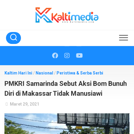
Skip
to
content
Kaltim Hari Ini
/
Nasional
/
Peristiwa & Serba Serbi
PMKRI Samarinda Sebut Aksi Bom Bunuh
Diri di Makassar Tidak Manusiawi
Maret 29, 2021