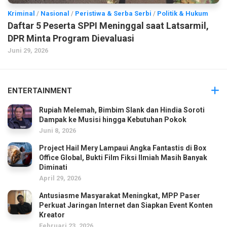
Kriminal
/
Nasional
/
Peristiwa & Serba Serbi
/
Politik & Hukum
Daftar 5 Peserta SPPI Meninggal saat Latsarmil,
DPR Minta Program Dievaluasi
Juni 29, 2026
ENTERTAINMENT
Rupiah Melemah, Bimbim Slank dan Hindia Soroti
Dampak ke Musisi hingga Kebutuhan Pokok
Juni 8, 2026
Project Hail Mery Lampaui Angka Fantastis di Box
Office Global, Bukti Film Fiksi Ilmiah Masih Banyak
Diminati
April 29, 2026
Antusiasme Masyarakat Meningkat, MPP Paser
Perkuat Jaringan Internet dan Siapkan Event Konten
Kreator
Februari 23, 2026