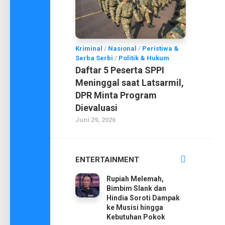
Kriminal
/
Nasional
/
Peristiwa &
Serba Serbi
/
Politik & Hukum
Daftar 5 Peserta SPPI
Meninggal saat Latsarmil,
DPR Minta Program
Dievaluasi
Juni 29, 2026
ENTERTAINMENT
Rupiah Melemah,
Bimbim Slank dan
Hindia Soroti Dampak
ke Musisi hingga
Kebutuhan Pokok