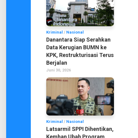
Kriminal
/
Nasional
Danantara Siap Serahkan
Data Kerugian BUMN ke
KPK, Restrukturisasi Terus
Berjalan
Juni 30, 2026
Kriminal
/
Nasional
Latsarmil SPPI Dihentikan,
Kemhan Ubah Program