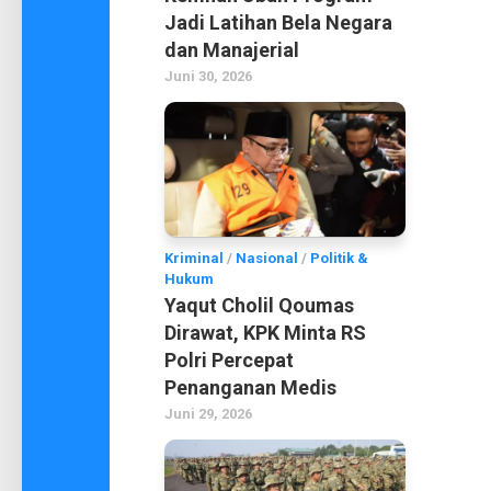
Jadi Latihan Bela Negara
dan Manajerial
Juni 30, 2026
Kriminal
/
Nasional
/
Politik &
Hukum
Yaqut Cholil Qoumas
Dirawat, KPK Minta RS
Polri Percepat
Penanganan Medis
Juni 29, 2026