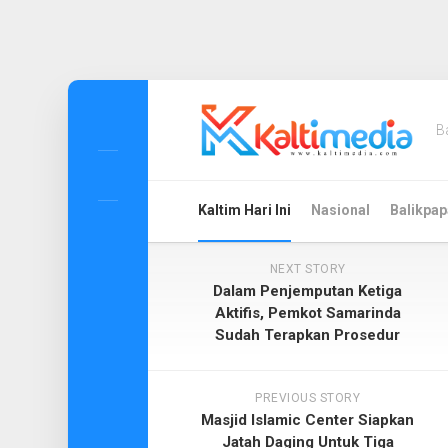
Skip
to
B
content
Kaltim Hari Ini
Nasional
Balikpap
NEXT STORY
Dalam Penjemputan Ketiga
Aktifis, Pemkot Samarinda
Sudah Terapkan Prosedur
PREVIOUS STORY
Masjid Islamic Center Siapkan
Jatah Daging Untuk Tiga