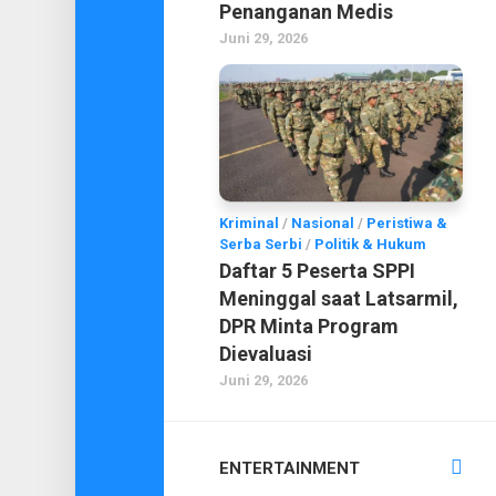
Penanganan Medis
Juni 29, 2026
Kriminal
/
Nasional
/
Peristiwa &
Serba Serbi
/
Politik & Hukum
Daftar 5 Peserta SPPI
Meninggal saat Latsarmil,
DPR Minta Program
Dievaluasi
Juni 29, 2026
ENTERTAINMENT