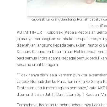
Kapolsek Kaliorang Sambangi Rumah Ibadah, Ingat
Umum. (Ric
KUTAI TIMUR – Kapolsek (Kepala Kepolisian Sektor
jajaranya membagikan sembako berupa beras, minyak
diserahkan langsung kepada perwakilan Pastor di G
Kaubun, Kabupaten Kutai Timur. Hal tersebut meru
bagi semua lintas agama, sebagai bentuk peduli ke
sesama umat beragam.
“Tidak hanya disini saja, kemarin pun kita laksanaka
Ustadz Nurhadi dan ke Pura, hari ini kita ke Gereja Ka
Protestan untuk membagikan sembako,” kata AKP R
ditemui di Jalan Jati II, Bumi Etam Sp 1 Kaubun, Mi
Tambahnya, kegiatan tersebut sebenarnya tidak h