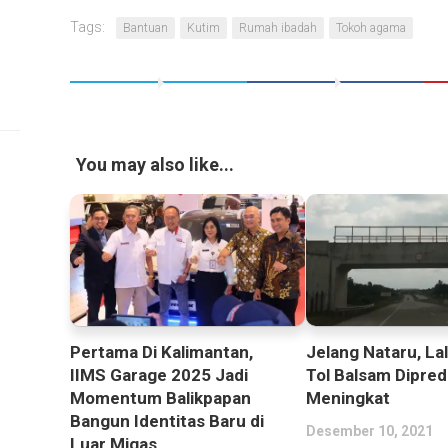
Tags:
Bantuan
Kutim
Rumah ibadah
Tokoh agama
You may also like...
Pertama Di Kalimantan,
Jelang Nataru, Lal
IIMS Garage 2025 Jadi
Tol Balsam Dipred
Momentum Balikpapan
Meningkat
Bangun Identitas Baru di
Desember 10, 2021
Luar Migas