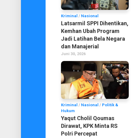
Kriminal
/
Nasional
Latsarmil SPPI Dihentikan,
Kemhan Ubah Program
Jadi Latihan Bela Negara
dan Manajerial
Juni 30, 2026
Kriminal
/
Nasional
/
Politik &
Hukum
Yaqut Cholil Qoumas
Dirawat, KPK Minta RS
Polri Percepat