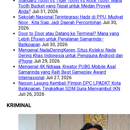
Standard Tooth vs Tiger Tooth vs Rock Tooth: Mana
Tooth Bucket yang Tepat untuk Medan Proyek
Anda?
Juli 31, 2026
Sekolah Nasional Terintegrasi Hadir di PPU, Mudyat
Noor : Kita Siap Jadi Daerah Percontohan
Juli 30,
2026
Door to Door atau Datang ke Terminal? Mana yang
Lebih Efisien untuk Perjalanan Samarinda–
Balikpapan
Juli 30, 2026
Mengenal NadaDeringKeren, Situs Koleksi Nada
Dering Khas Indonesia untuk Pengguna Android dan
iPhone
Juli 29, 2026
Mengenal 4K Ndraaa, Kreator PUBG Mobile Asal
Samarinda yang Raih Best Gameplay Award
Internasional
Juli 27, 2026
Nasion Lasung Kembali Pimpin DPC LPADKT Kota
Balikpapan, Tingkatkan SDM Guna Menyambut IKN
Juli 26, 2026
KRIMINAL