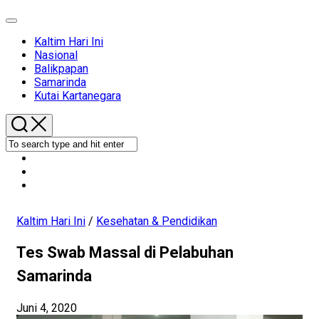
Expand
Menu
Current
Kaltim Hari Ini
Page
Nasional
Parent
Balikpapan
Samarinda
Kutai Kartanegara
Kaltim Hari Ini
/
Kesehatan & Pendidikan
Tes Swab Massal di Pelabuhan
Samarinda
Juni 4, 2020