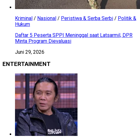
Kriminal
/
Nasional
/
Peristiwa & Serba Serbi
/
Politik &
Hukum
Daftar 5 Peserta SPPI Meninggal saat Latsarmil, DPR
Minta Program Dievaluasi
Juni 29, 2026
ENTERTAINMENT