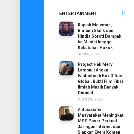
ENTERTAINMENT
Rupiah Melemah,
Bimbim Slank dan
Hindia Soroti Dampak
ke Musisi hingga
Kebutuhan Pokok
Juni 8, 2026
Project Hail Mery
Lampaui Angka
Fantastis di Box Office
Global, Bukti Film Fiksi
Ilmiah Masih Banyak
Diminati
April 29, 2026
Antusiasme
Masyarakat Meningkat,
MPP Paser Perkuat
Jaringan Internet dan
Siapkan Event Konten