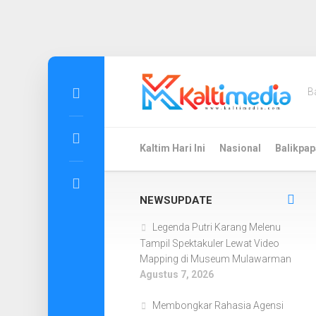
Skip
to
B
content
Kaltim Hari Ini
Nasional
Balikpap
NEWSUPDATE
Legenda Putri Karang Melenu
Tampil Spektakuler Lewat Video
Mapping di Museum Mulawarman
Agustus 7, 2026
Membongkar Rahasia Agensi