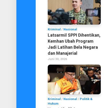
Kriminal
/
Nasional
Latsarmil SPPI Dihentikan,
Kemhan Ubah Program
Jadi Latihan Bela Negara
dan Manajerial
Juni 30, 2026
Kriminal
/
Nasional
/
Politik &
Hukum