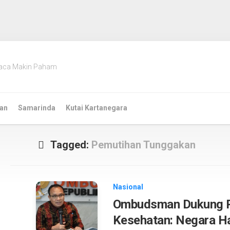
aca Makin Paham
an
Samarinda
Kutai Kartanegara
Tagged:
Pemutihan Tunggakan
Nasional
Ombudsman Dukung P
Kesehatan: Negara Ha