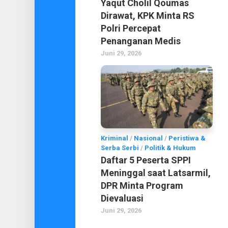
Yaqut Cholil Qoumas
Dirawat, KPK Minta RS
Polri Percepat
Penanganan Medis
Juni 29, 2026
Kriminal
/
Nasional
/
Peristiwa &
Serba Serbi
/
Politik & Hukum
Daftar 5 Peserta SPPI
Meninggal saat Latsarmil,
DPR Minta Program
Dievaluasi
Juni 29, 2026