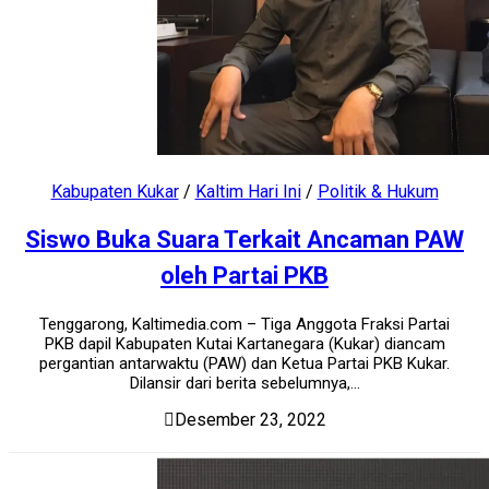
Kabupaten Kukar
/
Kaltim Hari Ini
/
Politik & Hukum
Siswo Buka Suara Terkait Ancaman PAW
oleh Partai PKB
Tenggarong, Kaltimedia.com – Tiga Anggota Fraksi Partai
PKB dapil Kabupaten Kutai Kartanegara (Kukar) diancam
pergantian antarwaktu (PAW) dan Ketua Partai PKB Kukar.
Dilansir dari berita sebelumnya,...
Desember 23, 2022