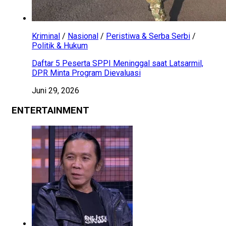
Kriminal
/
Nasional
/
Peristiwa & Serba Serbi
/
Politik & Hukum
Daftar 5 Peserta SPPI Meninggal saat Latsarmil,
DPR Minta Program Dievaluasi
Juni 29, 2026
ENTERTAINMENT