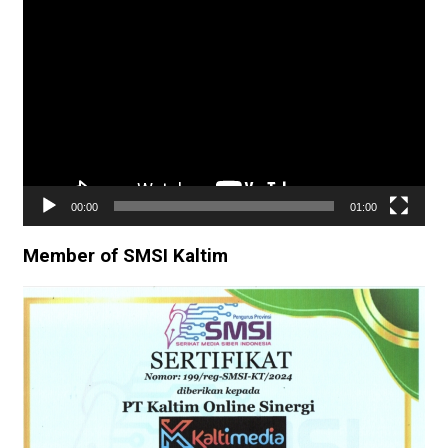
Pemutar
Video
00:00
01:00
Member of SMSI Kaltim