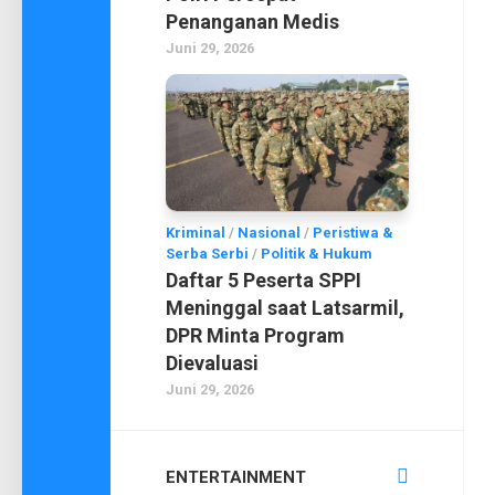
Penanganan Medis
Juni 29, 2026
Kriminal
/
Nasional
/
Peristiwa &
Serba Serbi
/
Politik & Hukum
Daftar 5 Peserta SPPI
Meninggal saat Latsarmil,
DPR Minta Program
Dievaluasi
Juni 29, 2026
ENTERTAINMENT