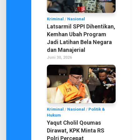
Kriminal
/
Nasional
Latsarmil SPPI Dihentikan,
Kemhan Ubah Program
Jadi Latihan Bela Negara
dan Manajerial
Juni 30, 2026
Kriminal
/
Nasional
/
Politik &
Hukum
Yaqut Cholil Qoumas
Dirawat, KPK Minta RS
Polri Percepat