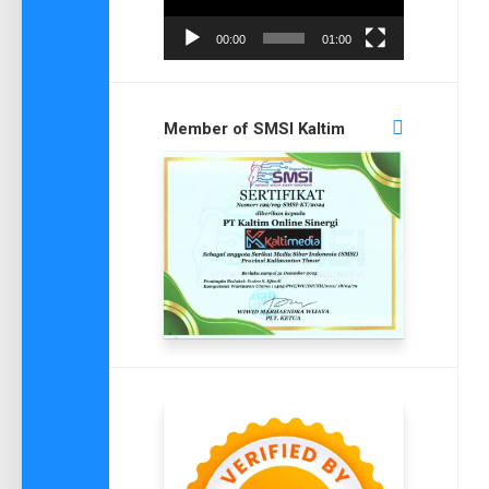
00:00
01:00
Member of SMSI Kaltim