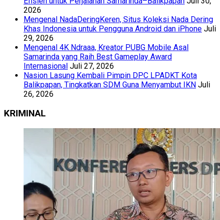
Efisien untuk Perjalanan Samarinda–Balikpapan
Juli 30,
2026
Mengenal NadaDeringKeren, Situs Koleksi Nada Dering
Khas Indonesia untuk Pengguna Android dan iPhone
Juli
29, 2026
Mengenal 4K Ndraaa, Kreator PUBG Mobile Asal
Samarinda yang Raih Best Gameplay Award
Internasional
Juli 27, 2026
Nasion Lasung Kembali Pimpin DPC LPADKT Kota
Balikpapan, Tingkatkan SDM Guna Menyambut IKN
Juli
26, 2026
KRIMINAL