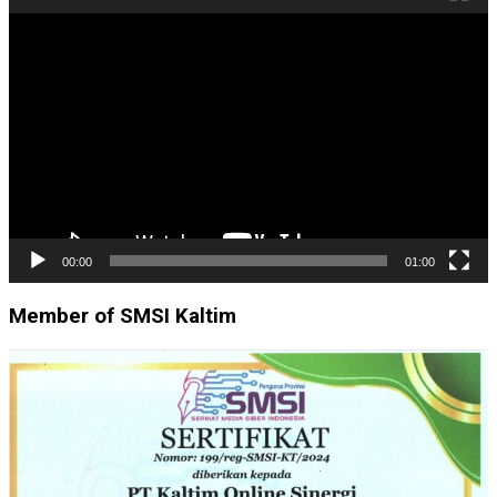
Pemutar
Video
00:00
01:00
Member of SMSI Kaltim