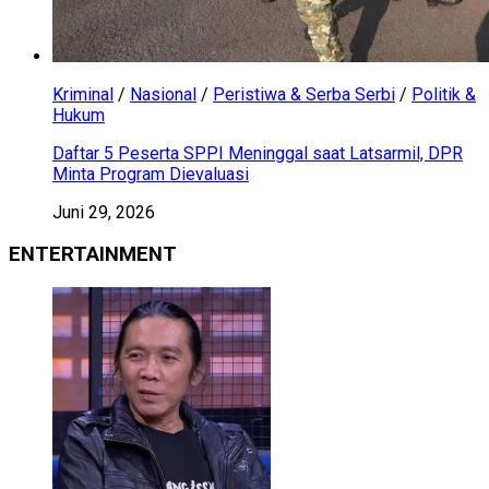
Kriminal
/
Nasional
/
Peristiwa & Serba Serbi
/
Politik &
Hukum
Daftar 5 Peserta SPPI Meninggal saat Latsarmil, DPR
Minta Program Dievaluasi
Juni 29, 2026
ENTERTAINMENT