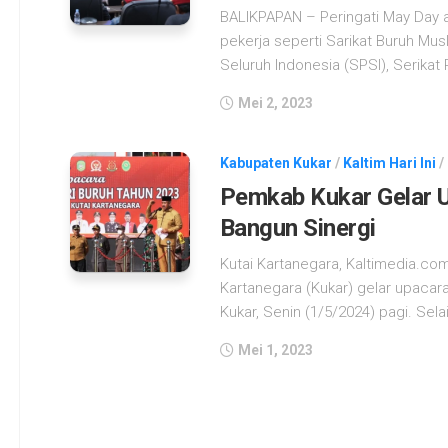
BALIKPAPAN – Peringati May Day at
pekerja seperti Sarikat Buruh Mus
Seluruh Indonesia (SPSI), Serikat P
Mei 2, 2023
Kabupaten Kukar
/
Kaltim Hari Ini
/
Pemkab Kukar Gelar 
Bangun Sinergi
Kutai Kartanegara, Kaltimedia.c
Kartanegara (Kukar) gelar upacara
Kukar, Senin (1/5/2024) pagi. Sel
Mei 1, 2023