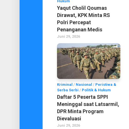
Hukum
Yaqut Cholil Qoumas
Dirawat, KPK Minta RS
Polri Percepat
Penanganan Medis
Juni 29, 2026
Kriminal
/
Nasional
/
Peristiwa &
Serba Serbi
/
Politik & Hukum
Daftar 5 Peserta SPPI
Meninggal saat Latsarmil,
DPR Minta Program
Dievaluasi
Juni 29, 2026