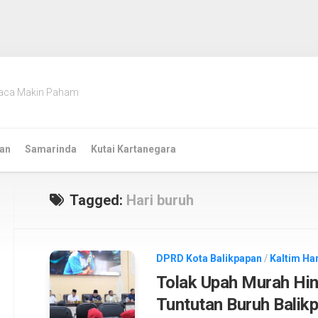
aca Makin Paham
an
Samarinda
Kutai Kartanegara
Tagged:
Hari buruh
DPRD Kota Balikpapan
/
Kaltim Hari
Tolak Upah Murah Hi
Tuntutan Buruh Balik