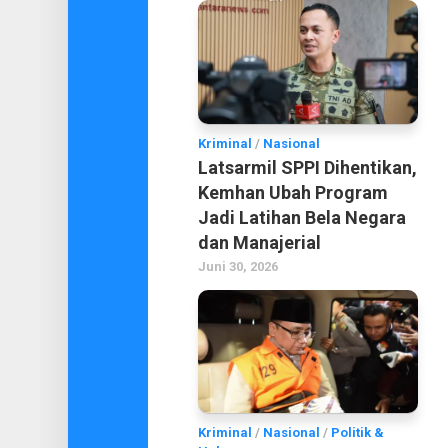
Kriminal
/
Nasional
Latsarmil SPPI Dihentikan,
Kemhan Ubah Program
Jadi Latihan Bela Negara
dan Manajerial
Juni 30, 2026
Kriminal
/
Nasional
/
Politik &