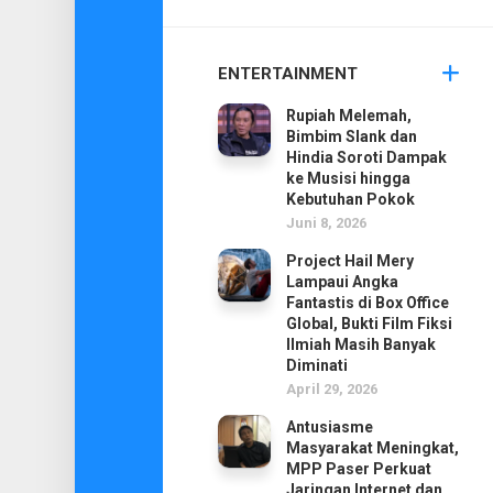
ENTERTAINMENT
Rupiah Melemah,
Bimbim Slank dan
Hindia Soroti Dampak
ke Musisi hingga
Kebutuhan Pokok
Juni 8, 2026
Project Hail Mery
Lampaui Angka
Fantastis di Box Office
Global, Bukti Film Fiksi
Ilmiah Masih Banyak
Diminati
April 29, 2026
Antusiasme
Masyarakat Meningkat,
MPP Paser Perkuat
Jaringan Internet dan