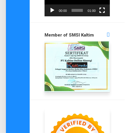
00:00
01:00
Member of SMSI Kaltim