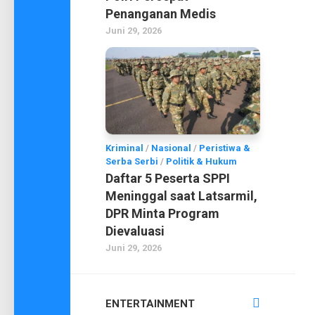
Penanganan Medis
Juni 29, 2026
Kriminal
/
Nasional
/
Peristiwa &
Serba Serbi
/
Politik & Hukum
Daftar 5 Peserta SPPI
Meninggal saat Latsarmil,
DPR Minta Program
Dievaluasi
Juni 29, 2026
ENTERTAINMENT