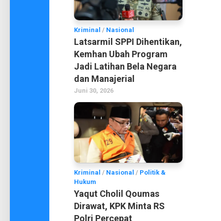
Kriminal
/
Nasional
Latsarmil SPPI Dihentikan,
Kemhan Ubah Program
Jadi Latihan Bela Negara
dan Manajerial
Juni 30, 2026
Kriminal
/
Nasional
/
Politik &
Hukum
Yaqut Cholil Qoumas
Dirawat, KPK Minta RS
Polri Percepat