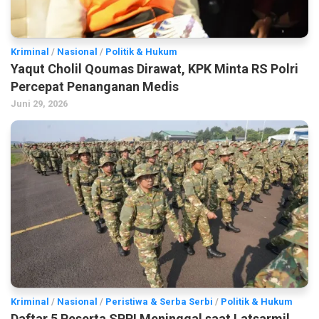
Kriminal
/
Nasional
/
Politik & Hukum
Yaqut Cholil Qoumas Dirawat, KPK Minta RS Polri
Percepat Penanganan Medis
Juni 29, 2026
Kriminal
/
Nasional
/
Peristiwa & Serba Serbi
/
Politik & Hukum
Daftar 5 Peserta SPPI Meninggal saat Latsarmil,