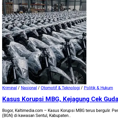
Kriminal
/
Nasional
/
Otomotif & Teknologi
/
Politik & Hukum
Kasus Korupsi MBG, Kejagung Cek Gudan
Bogor, Kaltimedia.com – Kasus Korupsi MBG terus bergulir. Pe
(BGN) di kawasan Sentul, Kabupaten...