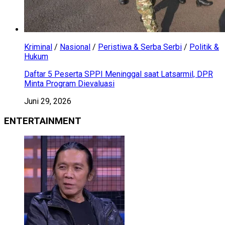
Kriminal
/
Nasional
/
Peristiwa & Serba Serbi
/
Politik &
Hukum
Daftar 5 Peserta SPPI Meninggal saat Latsarmil, DPR
Minta Program Dievaluasi
Juni 29, 2026
ENTERTAINMENT