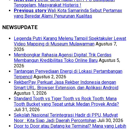
Tenggelam, Masyarakat Histeris !
Previous story
Wali Kota Samarinda Sebut Pertamax
yang Beredar Alami Penurunan Kualitas
NEWSUPDATE
Legenda Putri Karang Melenu Tampil Spektakuler Lewat
Video Mapping di Museum Mulawarman
Agustus 7,
2026
Membongkar Rahasia Agensi Digital: Trik Cerdas
Membangun Kredibilitas Toko Online Baru
Agustus 5,
2026
Tantangan Penyediaan Energi di Lokasi Pertambangan
Terpencil
Agustus 2, 2026
RekberPay Perkuat Jasa Rekber Indonesia dengan
Smart URL, Browser Extension, dan Aplikasi Android
Agustus 1, 2026
Standard Tooth vs Tiger Tooth vs Rock Tooth: Mana
Tooth Bucket yang Tepat untuk Medan Proyek Anda?
Juli 31, 2026
Sekolah Nasional Terintegrasi Hadir di PPU, Mudyat
Noor : Kita Siap Jadi Daerah Percontohan
Juli 30, 2026
Door to Door atau Datang ke Terminal? Mana yang Lebih