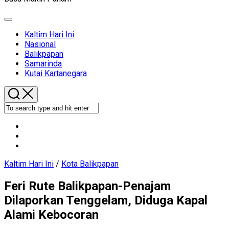
Expand
Menu
Current
Kaltim Hari Ini
Page
Nasional
Parent
Current
Balikpapan
Page
Samarinda
Parent
Kutai Kartanegara
Kaltim Hari Ini
/
Kota Balikpapan
Feri Rute Balikpapan-Penajam
Dilaporkan Tenggelam, Diduga Kapal
Alami Kebocoran