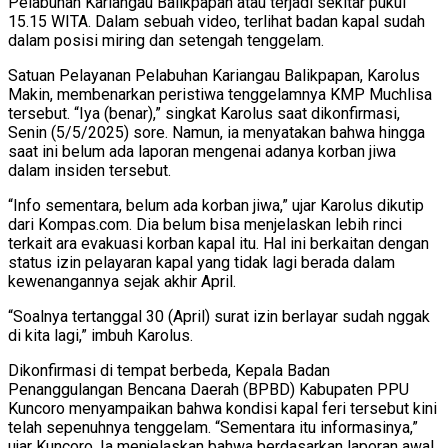
Pelabuhan Kariangau Balikpapan atau terjadi sekitar pukul
15.15 WITA. Dalam sebuah video, terlihat badan kapal sudah
dalam posisi miring dan setengah tenggelam.
Satuan Pelayanan Pelabuhan Kariangau Balikpapan, Karolus
Makin, membenarkan peristiwa tenggelamnya KMP Muchlisa
tersebut. “Iya (benar),” singkat Karolus saat dikonfirmasi,
Senin (5/5/2025) sore. Namun, ia menyatakan bahwa hingga
saat ini belum ada laporan mengenai adanya korban jiwa
dalam insiden tersebut.
“Info sementara, belum ada korban jiwa,” ujar Karolus dikutip
dari Kompas.com. Dia belum bisa menjelaskan lebih rinci
terkait ara evakuasi korban kapal itu. Hal ini berkaitan dengan
status izin pelayaran kapal yang tidak lagi berada dalam
kewenangannya sejak akhir April.
“Soalnya tertanggal 30 (April) surat izin berlayar sudah nggak
di kita lagi,” imbuh Karolus.
Dikonfirmasi di tempat berbeda, Kepala Badan
Penanggulangan Bencana Daerah (BPBD) Kabupaten PPU
Kuncoro menyampaikan bahwa kondisi kapal feri tersebut kini
telah sepenuhnya tenggelam. “Sementara itu informasinya,”
ujar Kuncoro. Ia menjelaskan bahwa berdasarkan laporan awal,