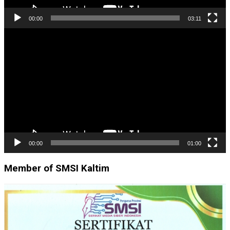
00:00
03:11
Pemutar
Video
00:00
01:00
Member of SMSI Kaltim