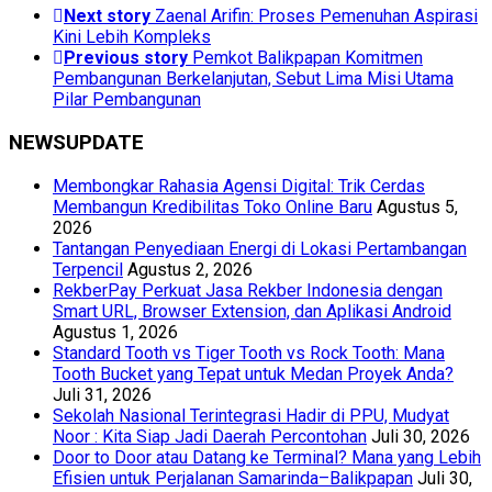
Next story
Zaenal Arifin: Proses Pemenuhan Aspirasi
Kini Lebih Kompleks
Previous story
Pemkot Balikpapan Komitmen
Pembangunan Berkelanjutan, Sebut Lima Misi Utama
Pilar Pembangunan
NEWSUPDATE
Membongkar Rahasia Agensi Digital: Trik Cerdas
Membangun Kredibilitas Toko Online Baru
Agustus 5,
2026
Tantangan Penyediaan Energi di Lokasi Pertambangan
Terpencil
Agustus 2, 2026
RekberPay Perkuat Jasa Rekber Indonesia dengan
Smart URL, Browser Extension, dan Aplikasi Android
Agustus 1, 2026
Standard Tooth vs Tiger Tooth vs Rock Tooth: Mana
Tooth Bucket yang Tepat untuk Medan Proyek Anda?
Juli 31, 2026
Sekolah Nasional Terintegrasi Hadir di PPU, Mudyat
Noor : Kita Siap Jadi Daerah Percontohan
Juli 30, 2026
Door to Door atau Datang ke Terminal? Mana yang Lebih
Efisien untuk Perjalanan Samarinda–Balikpapan
Juli 30,