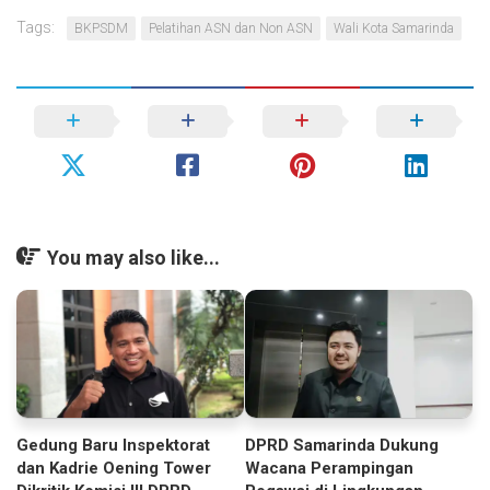
Tags:
BKPSDM
Pelatihan ASN dan Non ASN
Wali Kota Samarinda
You may also like...
Gedung Baru Inspektorat
DPRD Samarinda Dukung
dan Kadrie Oening Tower
Wacana Perampingan