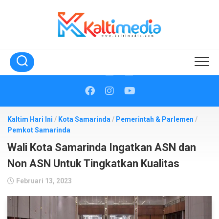
Skip
to
content
Kaltim Hari Ini
/
Kota Samarinda
/
Pemerintah & Parlemen
/
Pemkot Samarinda
Wali Kota Samarinda Ingatkan ASN dan
Non ASN Untuk Tingkatkan Kualitas
Februari 13, 2023