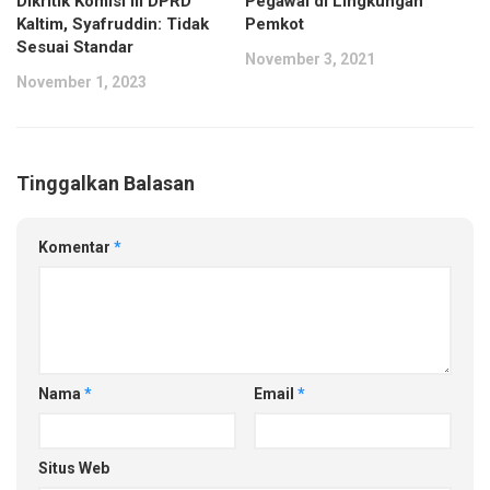
Dikritik Komisi III DPRD
Pegawai di Lingkungan
Kaltim, Syafruddin: Tidak
Pemkot
Sesuai Standar
November 3, 2021
November 1, 2023
Tinggalkan Balasan
Komentar
*
Nama
*
Email
*
Situs Web