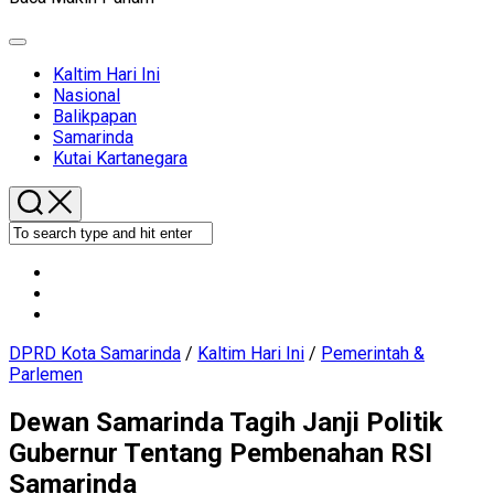
Expand
Menu
Current
Kaltim Hari Ini
Page
Nasional
Parent
Balikpapan
Samarinda
Kutai Kartanegara
DPRD Kota Samarinda
/
Kaltim Hari Ini
/
Pemerintah &
Parlemen
Dewan Samarinda Tagih Janji Politik
Gubernur Tentang Pembenahan RSI
Samarinda