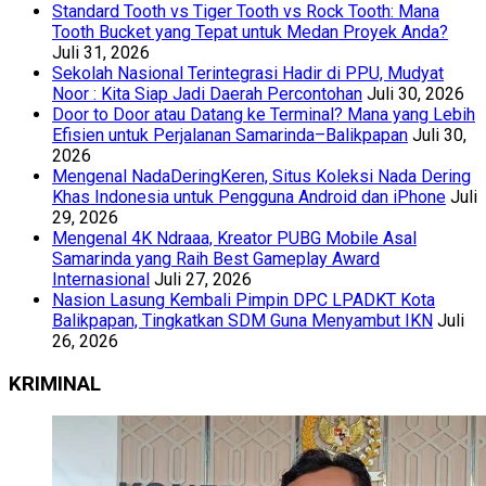
Standard Tooth vs Tiger Tooth vs Rock Tooth: Mana
Tooth Bucket yang Tepat untuk Medan Proyek Anda?
Juli 31, 2026
Sekolah Nasional Terintegrasi Hadir di PPU, Mudyat
Noor : Kita Siap Jadi Daerah Percontohan
Juli 30, 2026
Door to Door atau Datang ke Terminal? Mana yang Lebih
Efisien untuk Perjalanan Samarinda–Balikpapan
Juli 30,
2026
Mengenal NadaDeringKeren, Situs Koleksi Nada Dering
Khas Indonesia untuk Pengguna Android dan iPhone
Juli
29, 2026
Mengenal 4K Ndraaa, Kreator PUBG Mobile Asal
Samarinda yang Raih Best Gameplay Award
Internasional
Juli 27, 2026
Nasion Lasung Kembali Pimpin DPC LPADKT Kota
Balikpapan, Tingkatkan SDM Guna Menyambut IKN
Juli
26, 2026
KRIMINAL