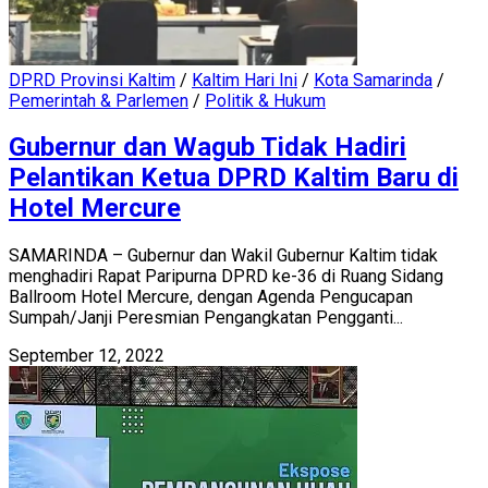
DPRD Provinsi Kaltim
/
Kaltim Hari Ini
/
Kota Samarinda
/
Pemerintah & Parlemen
/
Politik & Hukum
Gubernur dan Wagub Tidak Hadiri
Pelantikan Ketua DPRD Kaltim Baru di
Hotel Mercure
SAMARINDA – Gubernur dan Wakil Gubernur Kaltim tidak
menghadiri Rapat Paripurna DPRD ke-36 di Ruang Sidang
Ballroom Hotel Mercure, dengan Agenda Pengucapan
Sumpah/Janji Peresmian Pengangkatan Pengganti...
September 12, 2022