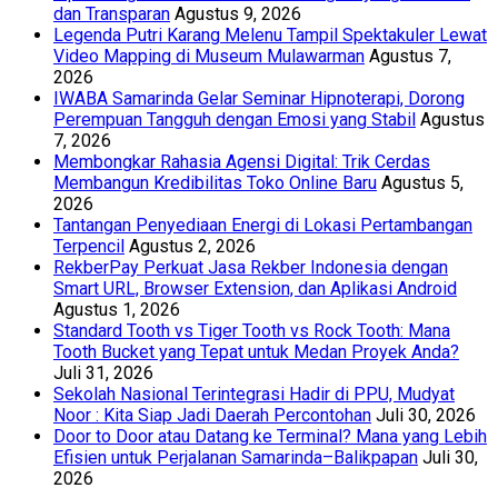
dan Transparan
Agustus 9, 2026
Legenda Putri Karang Melenu Tampil Spektakuler Lewat
Video Mapping di Museum Mulawarman
Agustus 7,
2026
IWABA Samarinda Gelar Seminar Hipnoterapi, Dorong
Perempuan Tangguh dengan Emosi yang Stabil
Agustus
7, 2026
Membongkar Rahasia Agensi Digital: Trik Cerdas
Membangun Kredibilitas Toko Online Baru
Agustus 5,
2026
Tantangan Penyediaan Energi di Lokasi Pertambangan
Terpencil
Agustus 2, 2026
RekberPay Perkuat Jasa Rekber Indonesia dengan
Smart URL, Browser Extension, dan Aplikasi Android
Agustus 1, 2026
Standard Tooth vs Tiger Tooth vs Rock Tooth: Mana
Tooth Bucket yang Tepat untuk Medan Proyek Anda?
Juli 31, 2026
Sekolah Nasional Terintegrasi Hadir di PPU, Mudyat
Noor : Kita Siap Jadi Daerah Percontohan
Juli 30, 2026
Door to Door atau Datang ke Terminal? Mana yang Lebih
Efisien untuk Perjalanan Samarinda–Balikpapan
Juli 30,
2026