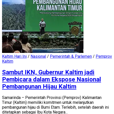
Kaltim Hari Ini
/
Nasional
/
Pemerintah & Parlemen
/
Pemprov
Kaltim
Sambut IKN, Gubernur Kaltim jadi
Pembicara dalam Ekspose Nasional
Pembangunan Hijau Kaltim
Samarinda – Pemerintah Provinsi (Pemprov) Kalimantan
Timur (Kaltim) memiliki komitmen untuk melanjutkan
pembangunan hijau di Bumi Etam. Terlebih, setelah daerah ini
ditetapkan sebagai Ibu Kota Negara...