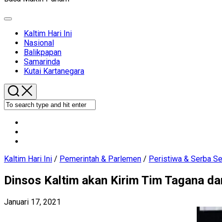
Expand
Menu
Current
Kaltim Hari Ini
Page
Nasional
Parent
Balikpapan
Samarinda
Kutai Kartanegara
Kaltim Hari Ini
/
Pemerintah & Parlemen
/
Peristiwa & Serba Se
Dinsos Kaltim akan Kirim Tim Tagana da
Januari 17, 2021