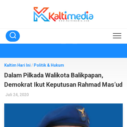
Skip
to
content
Kaltim Hari Ini
/
Politik & Hukum
Dalam Pilkada Walikota Balikpapan,
Demokrat Ikut Keputusan Rahmad Mas’ud
Juli 24, 2020