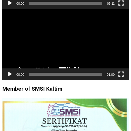
00:00
03:11
Pemutar
Video
00:00
01:00
Member of SMSI Kaltim