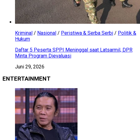
Kriminal
/
Nasional
/
Peristiwa & Serba Serbi
/
Politik &
Hukum
Daftar 5 Peserta SPPI Meninggal saat Latsarmil, DPR
Minta Program Dievaluasi
Juni 29, 2026
ENTERTAINMENT