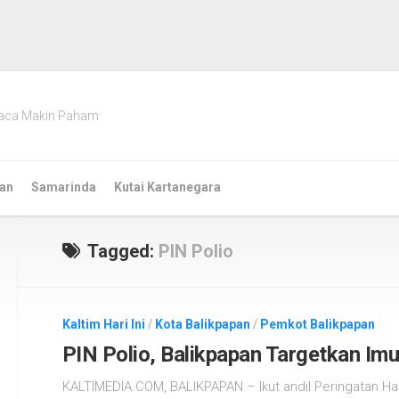
aca Makin Paham
an
Samarinda
Kutai Kartanegara
Tagged:
PIN Polio
Kaltim Hari Ini
/
Kota Balikpapan
/
Pemkot Balikpapan
PIN Polio, Balikpapan Targetkan Imu
KALTIMEDIA.COM, BALIKPAPAN – Ikut andil Peringatan Har