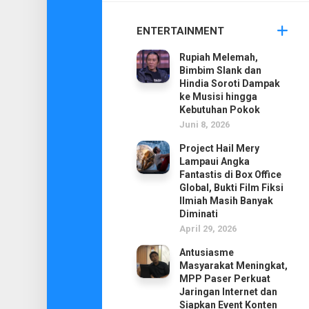
ENTERTAINMENT
Rupiah Melemah,
Bimbim Slank dan
Hindia Soroti Dampak
ke Musisi hingga
Kebutuhan Pokok
Juni 8, 2026
Project Hail Mery
Lampaui Angka
Fantastis di Box Office
Global, Bukti Film Fiksi
Ilmiah Masih Banyak
Diminati
April 29, 2026
Antusiasme
Masyarakat Meningkat,
MPP Paser Perkuat
Jaringan Internet dan
Siapkan Event Konten