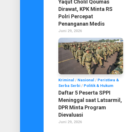
Yaqut Cholil Qoumas
Dirawat, KPK Minta RS
Polri Percepat
Penanganan Medis
Juni 29, 2026
Kriminal
/
Nasional
/
Peristiwa &
Serba Serbi
/
Politik & Hukum
Daftar 5 Peserta SPPI
Meninggal saat Latsarmil,
DPR Minta Program
Dievaluasi
Juni 29, 2026