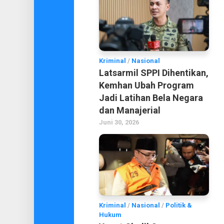
Kriminal
/
Nasional
Latsarmil SPPI Dihentikan,
Kemhan Ubah Program
Jadi Latihan Bela Negara
dan Manajerial
Juni 30, 2026
Kriminal
/
Nasional
/
Politik &
Hukum