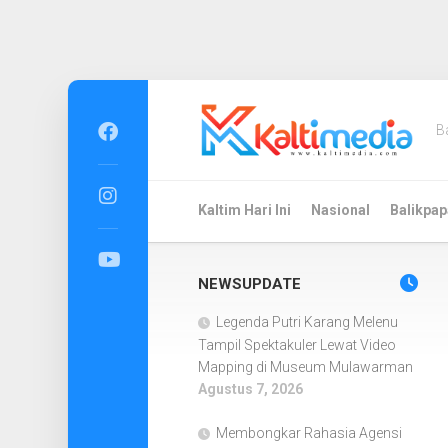
Skip
to
B
content
Kaltim Hari Ini
Nasional
Balikpap
NEWSUPDATE
Legenda Putri Karang Melenu
Tampil Spektakuler Lewat Video
Mapping di Museum Mulawarman
Agustus 7, 2026
Membongkar Rahasia Agensi