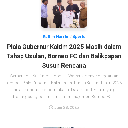
Kaltim Hari Ini
/
Sports
Piala Gubernur Kaltim 2025 Masih dalam
Tahap Usulan, Borneo FC dan Balikpapan
Susun Rencana
Samarinda, Kaltimedia.com — Wacana penyelenggaraan
kembali Piala Gubernur Kalimantan Timur (Kaltim) tahun 2025
mulai mencuat ke permukaan. Dalam pertemuan yang
berlangsung belum lama ini, manajemen Borneo FC...
Juni 28, 2025