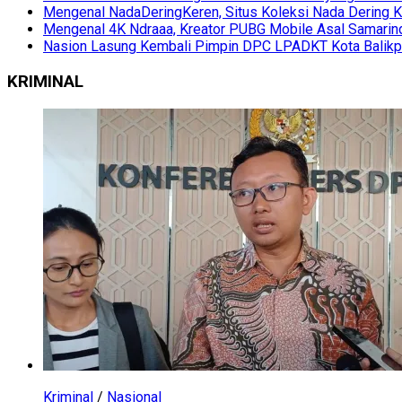
Mengenal NadaDeringKeren, Situs Koleksi Nada Dering K
Mengenal 4K Ndraaa, Kreator PUBG Mobile Asal Samarind
Nasion Lasung Kembali Pimpin DPC LPADKT Kota Balik
KRIMINAL
Kriminal
/
Nasional