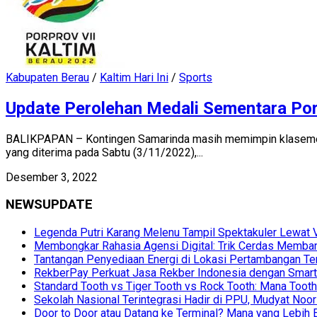
Kabupaten Berau
/
Kaltim Hari Ini
/
Sports
Update Perolehan Medali Sementara Por
BALIKPAPAN – Kontingen Samarinda masih memimpin klasemen s
yang diterima pada Sabtu (3/11/2022),...
Desember 3, 2022
NEWSUPDATE
Legenda Putri Karang Melenu Tampil Spektakuler Lewa
Membongkar Rahasia Agensi Digital: Trik Cerdas Membang
Tantangan Penyediaan Energi di Lokasi Pertambangan Te
RekberPay Perkuat Jasa Rekber Indonesia dengan Smart 
Standard Tooth vs Tiger Tooth vs Rock Tooth: Mana Too
Sekolah Nasional Terintegrasi Hadir di PPU, Mudyat Noor
Door to Door atau Datang ke Terminal? Mana yang Lebih 