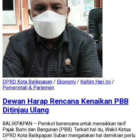
DPRD Kota Balikpapan
/
Ekonomi
/
Kaltim Hari Ini
/
Pemerintah & Parlemen
Dewan Harap Rencana Kenaikan PBB
Ditinjau Ulang
BALIKPAPAN – Pemkot berencana untuk menaikkan tarif
Pajak Bumi dan Bangunan (PBB). Terkait hal itu, Wakil Ketua
DPRD Kota Balikpapan Subari mengatakan hal demikian perlu