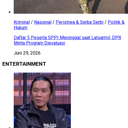
Kriminal
/
Nasional
/
Peristiwa & Serba Serbi
/
Politik &
Hukum
Daftar 5 Peserta SPPI Meninggal saat Latsarmil, DPR
Minta Program Dievaluasi
Juni 29, 2026
ENTERTAINMENT