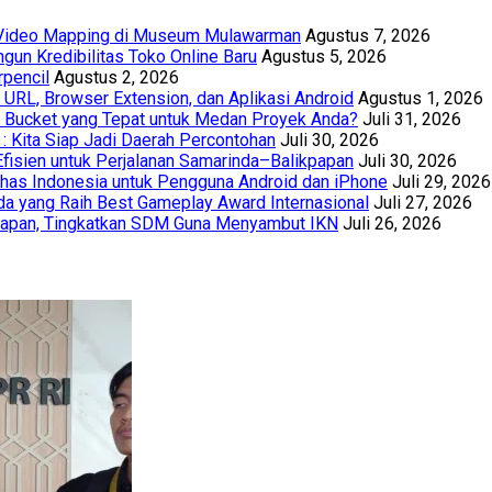
t Video Mapping di Museum Mulawarman
Agustus 7, 2026
un Kredibilitas Toko Online Baru
Agustus 5, 2026
rpencil
Agustus 2, 2026
URL, Browser Extension, dan Aplikasi Android
Agustus 1, 2026
th Bucket yang Tepat untuk Medan Proyek Anda?
Juli 31, 2026
 : Kita Siap Jadi Daerah Percontohan
Juli 30, 2026
Efisien untuk Perjalanan Samarinda–Balikpapan
Juli 30, 2026
has Indonesia untuk Pengguna Android dan iPhone
Juli 29, 2026
a yang Raih Best Gameplay Award Internasional
Juli 27, 2026
papan, Tingkatkan SDM Guna Menyambut IKN
Juli 26, 2026