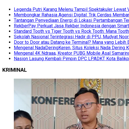
Legenda Putri Karang Melenu Tampil Spektakuler Lewa
Membongkar Rahasia Agensi Digital: Trik Cerdas Membang
Tantangan Penyediaan Energi di Lokasi Pertambangan Te
RekberPay Perkuat Jasa Rekber Indonesia dengan Smart 
Standard Tooth vs Tiger Tooth vs Rock Tooth: Mana Too
Sekolah Nasional Terintegrasi Hadir di PPU, Mudyat Noor
Door to Door atau Datang ke Terminal? Mana yang Lebih 
Mengenal NadaDeringKeren, Situs Koleksi Nada Dering K
Mengenal 4K Ndraaa, Kreator PUBG Mobile Asal Samarind
Nasion Lasung Kembali Pimpin DPC LPADKT Kota Balik
KRIMINAL