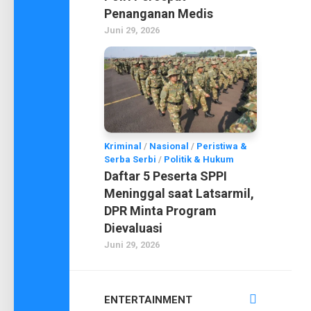
Penanganan Medis
Juni 29, 2026
Kriminal
/
Nasional
/
Peristiwa &
Serba Serbi
/
Politik & Hukum
Daftar 5 Peserta SPPI
Meninggal saat Latsarmil,
DPR Minta Program
Dievaluasi
Juni 29, 2026
ENTERTAINMENT