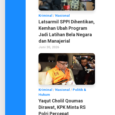
Kriminal
/
Nasional
Latsarmil SPPI Dihentikan,
Kemhan Ubah Program
Jadi Latihan Bela Negara
dan Manajerial
Juni 30, 2026
Kriminal
/
Nasional
/
Politik &
Hukum
Yaqut Cholil Qoumas
Dirawat, KPK Minta RS
Polri Percepat