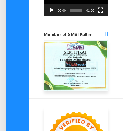
00:00
01:00
Member of SMSI Kaltim