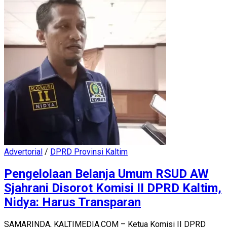
Advertorial
/
DPRD Provinsi Kaltim
Pengelolaan Belanja Umum RSUD AW
Sjahrani Disorot Komisi II DPRD Kaltim,
Nidya: Harus Transparan
SAMARINDA, KALTIMEDIA.COM – Ketua Komisi II DPRD