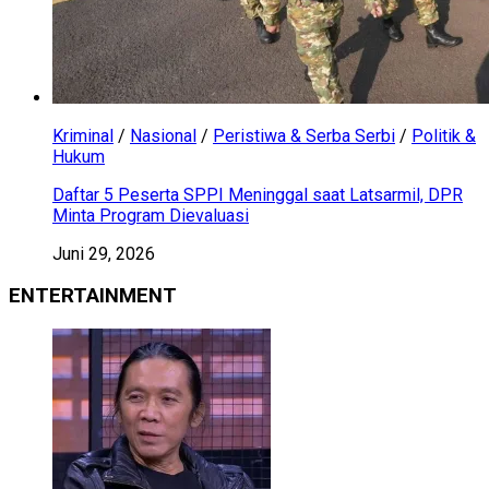
Kriminal
/
Nasional
/
Peristiwa & Serba Serbi
/
Politik &
Hukum
Daftar 5 Peserta SPPI Meninggal saat Latsarmil, DPR
Minta Program Dievaluasi
Juni 29, 2026
ENTERTAINMENT