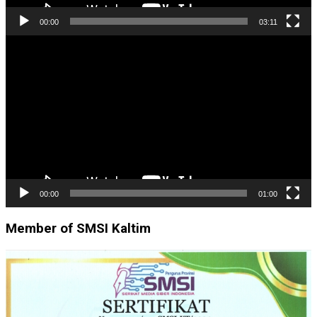
00:00
03:11
Pemutar
Video
00:00
01:00
Member of SMSI Kaltim