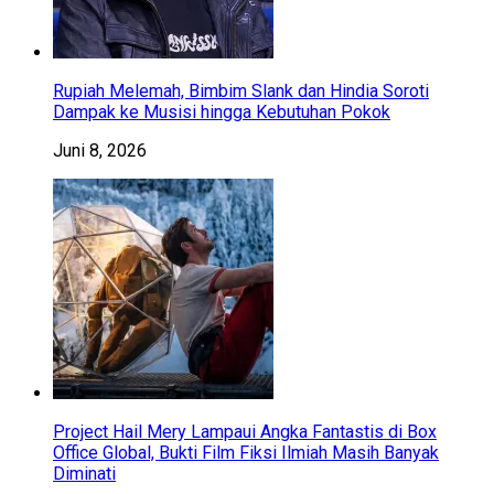
Rupiah Melemah, Bimbim Slank dan Hindia Soroti
Dampak ke Musisi hingga Kebutuhan Pokok
Juni 8, 2026
Project Hail Mery Lampaui Angka Fantastis di Box
Office Global, Bukti Film Fiksi Ilmiah Masih Banyak
Diminati