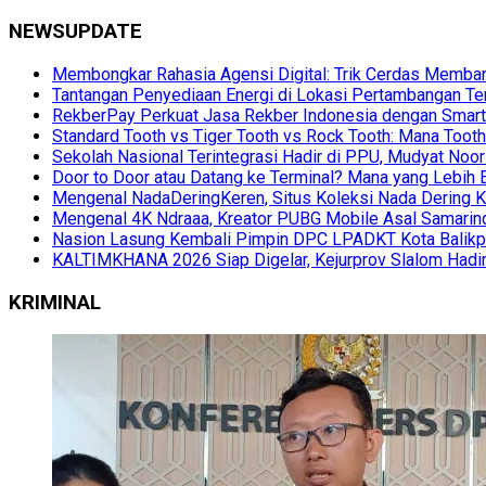
NEWSUPDATE
Membongkar Rahasia Agensi Digital: Trik Cerdas Membang
Tantangan Penyediaan Energi di Lokasi Pertambangan Te
RekberPay Perkuat Jasa Rekber Indonesia dengan Smart 
Standard Tooth vs Tiger Tooth vs Rock Tooth: Mana Too
Sekolah Nasional Terintegrasi Hadir di PPU, Mudyat Noor
Door to Door atau Datang ke Terminal? Mana yang Lebih 
Mengenal NadaDeringKeren, Situs Koleksi Nada Dering K
Mengenal 4K Ndraaa, Kreator PUBG Mobile Asal Samarind
Nasion Lasung Kembali Pimpin DPC LPADKT Kota Balik
KALTIMKHANA 2026 Siap Digelar, Kejurprov Slalom Hadir
KRIMINAL