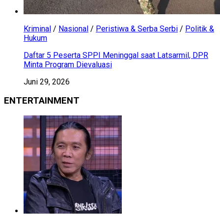
Kriminal
/
Nasional
/
Peristiwa & Serba Serbi
/
Politik &
Hukum
Daftar 5 Peserta SPPI Meninggal saat Latsarmil, DPR
Minta Program Dievaluasi
Juni 29, 2026
ENTERTAINMENT