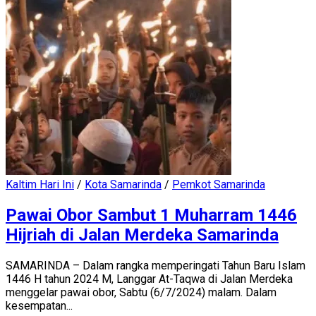
Kaltim Hari Ini
/
Kota Samarinda
/
Pemkot Samarinda
Pawai Obor Sambut 1 Muharram 1446
Hijriah di Jalan Merdeka Samarinda
SAMARINDA – Dalam rangka memperingati Tahun Baru Islam
1446 H tahun 2024 M, Langgar At-Taqwa di Jalan Merdeka
menggelar pawai obor, Sabtu (6/7/2024) malam. Dalam
kesempatan...