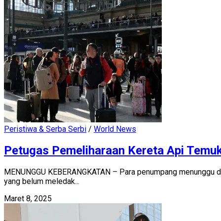
Peristiwa & Serba Serbi
/
World News
Petugas Pemeliharaan Kereta Api Temuk
MENUNGGU KEBERANGKATAN – Para penumpang menunggu di dalam
yang belum meledak...
Maret 8, 2025