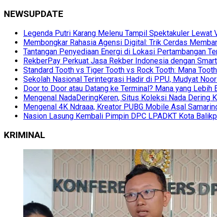
NEWSUPDATE
Legenda Putri Karang Melenu Tampil Spektakuler Lewa
Membongkar Rahasia Agensi Digital: Trik Cerdas Membang
Tantangan Penyediaan Energi di Lokasi Pertambangan Te
RekberPay Perkuat Jasa Rekber Indonesia dengan Smart 
Standard Tooth vs Tiger Tooth vs Rock Tooth: Mana Too
Sekolah Nasional Terintegrasi Hadir di PPU, Mudyat Noor
Door to Door atau Datang ke Terminal? Mana yang Lebih 
Mengenal NadaDeringKeren, Situs Koleksi Nada Dering K
Mengenal 4K Ndraaa, Kreator PUBG Mobile Asal Samarind
Nasion Lasung Kembali Pimpin DPC LPADKT Kota Balik
KRIMINAL