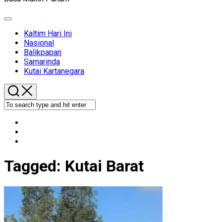
Expand
Menu
Kaltim Hari Ini
Nasional
Balikpapan
Samarinda
Kutai Kartanegara
Tagged:
Kutai Barat