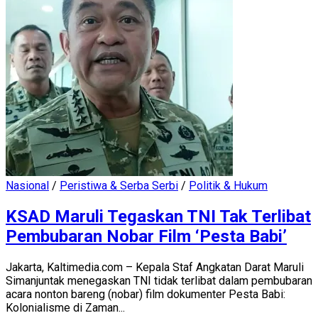
Nasional
/
Peristiwa & Serba Serbi
/
Politik & Hukum
KSAD Maruli Tegaskan TNI Tak Terlibat
Pembubaran Nobar Film ‘Pesta Babi’
Jakarta, Kaltimedia.com – Kepala Staf Angkatan Darat Maruli
Simanjuntak menegaskan TNI tidak terlibat dalam pembubaran
acara nonton bareng (nobar) film dokumenter Pesta Babi:
Kolonialisme di Zaman...