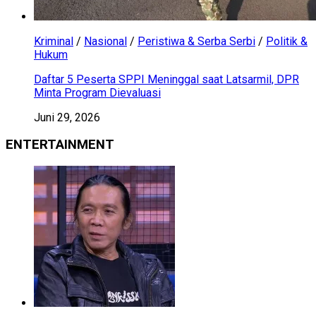
Kriminal
/
Nasional
/
Peristiwa & Serba Serbi
/
Politik &
Hukum
Daftar 5 Peserta SPPI Meninggal saat Latsarmil, DPR
Minta Program Dievaluasi
Juni 29, 2026
ENTERTAINMENT