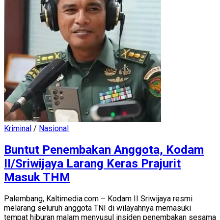
Kriminal
/
Nasional
Buntut Penembakan Anggota, Kodam
II/Sriwijaya Larang Keras Prajurit
Masuk THM
Palembang, Kaltimedia.com – Kodam II Sriwijaya resmi
melarang seluruh anggota TNI di wilayahnya memasuki
tempat hiburan malam menyusul insiden penembakan sesama