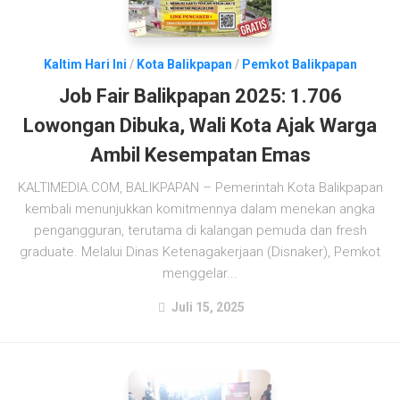
Kaltim Hari Ini
/
Kota Balikpapan
/
Pemkot Balikpapan
Job Fair Balikpapan 2025: 1.706
Lowongan Dibuka, Wali Kota Ajak Warga
Ambil Kesempatan Emas
KALTIMEDIA.COM, BALIKPAPAN – Pemerintah Kota Balikpapan
kembali menunjukkan komitmennya dalam menekan angka
pengangguran, terutama di kalangan pemuda dan fresh
graduate. Melalui Dinas Ketenagakerjaan (Disnaker), Pemkot
menggelar...
Juli 15, 2025