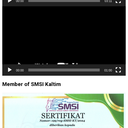
00:00
03:11
Pemutar
Video
00:00
01:00
Member of SMSI Kaltim