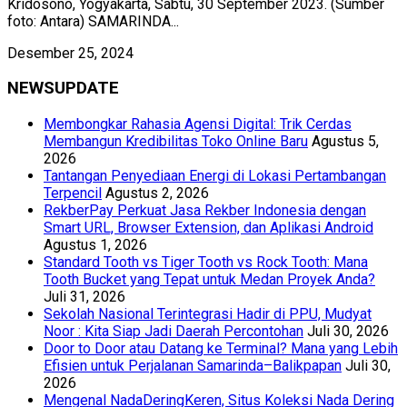
Kridosono, Yogyakarta, Sabtu, 30 September 2023. (Sumber
foto: Antara) SAMARINDA...
Desember 25, 2024
NEWSUPDATE
Membongkar Rahasia Agensi Digital: Trik Cerdas
Membangun Kredibilitas Toko Online Baru
Agustus 5,
2026
Tantangan Penyediaan Energi di Lokasi Pertambangan
Terpencil
Agustus 2, 2026
RekberPay Perkuat Jasa Rekber Indonesia dengan
Smart URL, Browser Extension, dan Aplikasi Android
Agustus 1, 2026
Standard Tooth vs Tiger Tooth vs Rock Tooth: Mana
Tooth Bucket yang Tepat untuk Medan Proyek Anda?
Juli 31, 2026
Sekolah Nasional Terintegrasi Hadir di PPU, Mudyat
Noor : Kita Siap Jadi Daerah Percontohan
Juli 30, 2026
Door to Door atau Datang ke Terminal? Mana yang Lebih
Efisien untuk Perjalanan Samarinda–Balikpapan
Juli 30,
2026
Mengenal NadaDeringKeren, Situs Koleksi Nada Dering