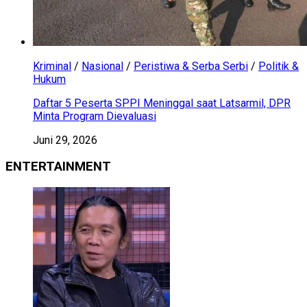
Kriminal
/
Nasional
/
Peristiwa & Serba Serbi
/
Politik &
Hukum
Daftar 5 Peserta SPPI Meninggal saat Latsarmil, DPR
Minta Program Dievaluasi
Juni 29, 2026
ENTERTAINMENT