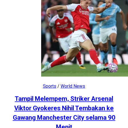
Sports
/
World News
Tampil Melempem, Striker Arsenal
Viktor Gyokeres Nihil Tembakan ke
Gawang Manchester City selama 90
Menit