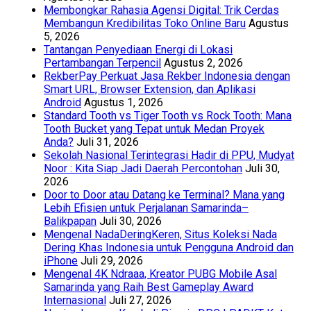
Membongkar Rahasia Agensi Digital: Trik Cerdas
Membangun Kredibilitas Toko Online Baru
Agustus
5, 2026
Tantangan Penyediaan Energi di Lokasi
Pertambangan Terpencil
Agustus 2, 2026
RekberPay Perkuat Jasa Rekber Indonesia dengan
Smart URL, Browser Extension, dan Aplikasi
Android
Agustus 1, 2026
Standard Tooth vs Tiger Tooth vs Rock Tooth: Mana
Tooth Bucket yang Tepat untuk Medan Proyek
Anda?
Juli 31, 2026
Sekolah Nasional Terintegrasi Hadir di PPU, Mudyat
Noor : Kita Siap Jadi Daerah Percontohan
Juli 30,
2026
Door to Door atau Datang ke Terminal? Mana yang
Lebih Efisien untuk Perjalanan Samarinda–
Balikpapan
Juli 30, 2026
Mengenal NadaDeringKeren, Situs Koleksi Nada
Dering Khas Indonesia untuk Pengguna Android dan
iPhone
Juli 29, 2026
Mengenal 4K Ndraaa, Kreator PUBG Mobile Asal
Samarinda yang Raih Best Gameplay Award
Internasional
Juli 27, 2026