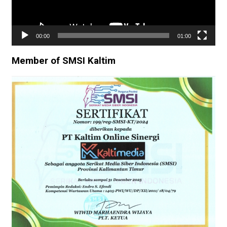
00:00
01:00
Member of SMSI Kaltim