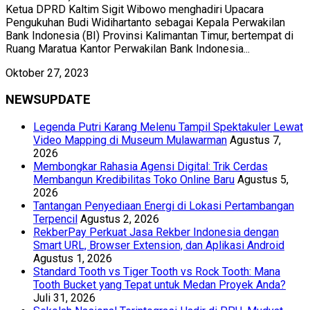
Ketua DPRD Kaltim Sigit Wibowo menghadiri Upacara
Pengukuhan Budi Widihartanto sebagai Kepala Perwakilan
Bank Indonesia (BI) Provinsi Kalimantan Timur, bertempat di
Ruang Maratua Kantor Perwakilan Bank Indonesia...
Oktober 27, 2023
NEWSUPDATE
Legenda Putri Karang Melenu Tampil Spektakuler Lewat
Video Mapping di Museum Mulawarman
Agustus 7,
2026
Membongkar Rahasia Agensi Digital: Trik Cerdas
Membangun Kredibilitas Toko Online Baru
Agustus 5,
2026
Tantangan Penyediaan Energi di Lokasi Pertambangan
Terpencil
Agustus 2, 2026
RekberPay Perkuat Jasa Rekber Indonesia dengan
Smart URL, Browser Extension, dan Aplikasi Android
Agustus 1, 2026
Standard Tooth vs Tiger Tooth vs Rock Tooth: Mana
Tooth Bucket yang Tepat untuk Medan Proyek Anda?
Juli 31, 2026