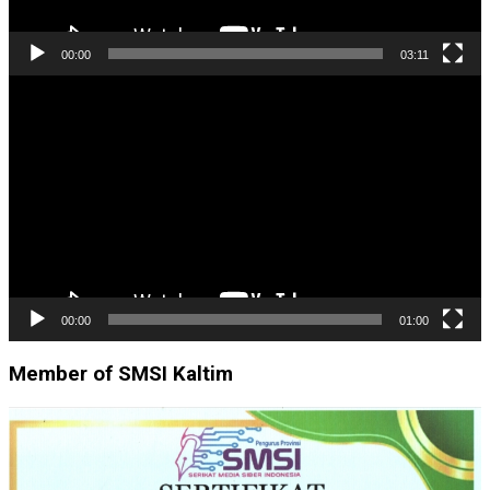
00:00
03:11
Pemutar
Video
00:00
01:00
Member of SMSI Kaltim