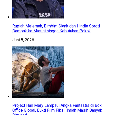
Rupiah Melemah, Bimbim Slank dan Hindia Soroti
Dampak ke Musisi hingga Kebutuhan Pokok
Juni 8, 2026
Project Hail Mery Lampaui Angka Fantastis di Box
Office Global, Bukti Film Fiksi Ilmiah Masih Banyak