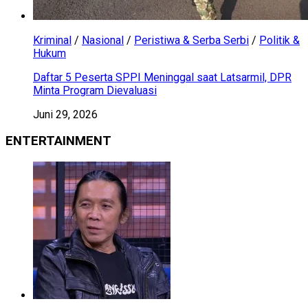
Kriminal
/
Nasional
/
Peristiwa & Serba Serbi
/
Politik &
Hukum
Daftar 5 Peserta SPPI Meninggal saat Latsarmil, DPR
Minta Program Dievaluasi
Juni 29, 2026
ENTERTAINMENT