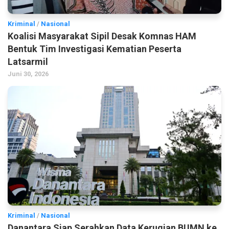
Kriminal
/
Nasional
Koalisi Masyarakat Sipil Desak Komnas HAM
Bentuk Tim Investigasi Kematian Peserta
Latsarmil
Juni 30, 2026
Kriminal
/
Nasional
Danantara Siap Serahkan Data Kerugian BUMN ke