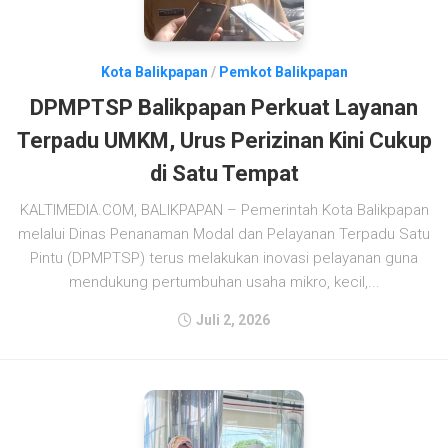
Kota Balikpapan
/
Pemkot Balikpapan
DPMPTSP Balikpapan Perkuat Layanan
Terpadu UMKM, Urus Perizinan Kini Cukup
di Satu Tempat
KALTIMEDIA.COM, BALIKPAPAN – Pemerintah Kota Balikpapan
melalui Dinas Penanaman Modal dan Pelayanan Terpadu Satu
Pintu (DPMPTSP) terus melakukan inovasi pelayanan guna
mendukung pertumbuhan usaha mikro, kecil,...
Juli 2, 2026