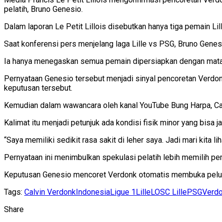
pelatih, Bruno Genesio.
Dalam laporan Le Petit Lillois disebutkan hanya tiga pemain Li
Saat konferensi pers menjelang laga Lille vs PSG, Bruno Gene
Ia hanya menegaskan semua pemain dipersiapkan dengan mata
Pernyataan Genesio tersebut menjadi sinyal pencoretan Verdonk
keputusan tersebut.
Kemudian dalam wawancara oleh kanal YouTube Bung Harpa, Calv
Kalimat itu menjadi petunjuk ada kondisi fisik minor yang bisa j
“Saya memiliki sedikit rasa sakit di leher saya. Jadi mari kita 
Pernyataan ini menimbulkan spekulasi pelatih lebih memilih pem
Keputusan Genesio mencoret Verdonk otomatis membuka peluan
Tags:
Calvin Verdonk
Indonesia
Ligue 1
Lille
LOSC Lille
PSG
Verd
Share