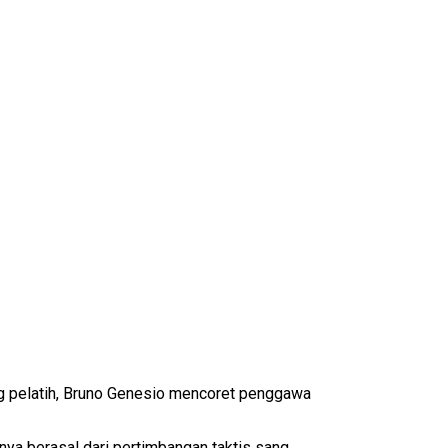
ng pelatih, Bruno Genesio mencoret penggawa
nya berasal dari pertimbangan taktis sang