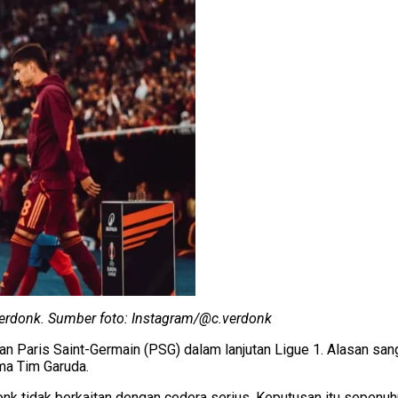
Verdonk. Sumber foto: Instagram/@c.verdonk
an Paris Saint-Germain (PSG) dalam lanjutan Ligue 1. Alasan sa
ma Tim Garuda.
nk tidak berkaitan dengan cedera serius. Keputusan itu sepenuh