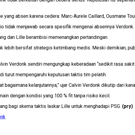
lle yang absen karena cedera: Marc-Aurele Caillard, Ousmane Tou
sio tidak menjawab secara spesifik mengenai absennya Verdonk.
ng dan Lille berambisi memenangkan pertandingan.
 lebih bersifat strategis ketimbang medis. Meski demikian, pub
in Verdonk sendiri mengungkap keberadaan “sedikit rasa sakit d
adi turut mempengaruhi keputusan taktis tim pelatih.
lihat bagaimana kelanjutannya,” ujar Calvin Verdonk dikutip dari k
ain dengan kondisi yang 100 % fit tanpa risiko kecil.
g bagi skema taktis laskar Lille untuk menghadapi PSG.
(pry)
onk