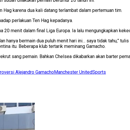
si sudah dilakukan pemain berumur 20 tahun ini.
en Hag karena dua kali datang terlambat dalam pertemuan tim.
rhadap perlakuan Ten Hag kepadanya.
ama 20 menit dalam final Liga Europa. Ia lalu mengungkapkan kek
n hanya bermain dua puluh menit hari ini… saya tidak tahu,” tuli
tina itu. Beberapa klub tertarik meminang Garnacho.
rekrut sang pemain. Bahkan Chelsea dikabarkan akan barter pem
roversi Alejandro Garnacho
Manchester United
Sports