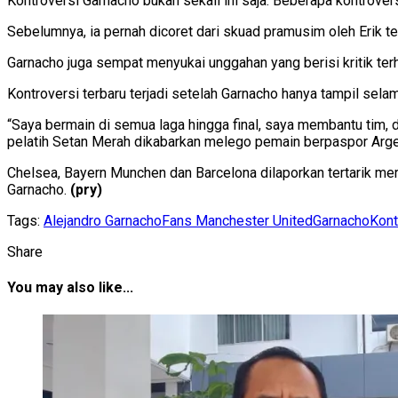
Kontroversi Garnacho bukan sekali ini saja. Beberapa kontrover
Sebelumnya, ia pernah dicoret dari skuad pramusim oleh Erik t
Garnacho juga sempat menyukai unggahan yang berisi kritik te
Kontroversi terbaru terjadi setelah Garnacho hanya tampil sel
“Saya bermain di semua laga hingga final, saya membantu tim, da
pelatih Setan Merah dikabarkan melego pemain berpaspor Argen
Chelsea, Bayern Munchen dan Barcelona dilaporkan tertarik me
Garnacho.
(pry)
Tags:
Alejandro Garnacho
Fans Manchester United
Garnacho
Kont
Share
You may also like...