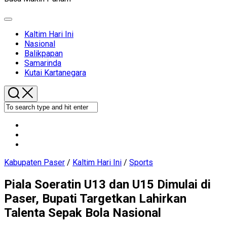
Expand
Menu
Current
Kaltim Hari Ini
Page
Nasional
Parent
Balikpapan
Samarinda
Kutai Kartanegara
Kabupaten Paser
/
Kaltim Hari Ini
/
Sports
Piala Soeratin U13 dan U15 Dimulai di
Paser, Bupati Targetkan Lahirkan
Talenta Sepak Bola Nasional