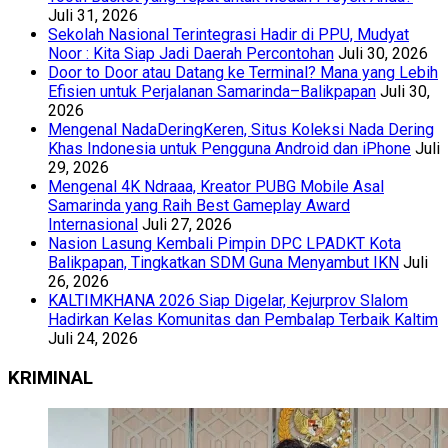
Juli 31, 2026
Sekolah Nasional Terintegrasi Hadir di PPU, Mudyat
Noor : Kita Siap Jadi Daerah Percontohan
Juli 30, 2026
Door to Door atau Datang ke Terminal? Mana yang Lebih
Efisien untuk Perjalanan Samarinda–Balikpapan
Juli 30,
2026
Mengenal NadaDeringKeren, Situs Koleksi Nada Dering
Khas Indonesia untuk Pengguna Android dan iPhone
Juli
29, 2026
Mengenal 4K Ndraaa, Kreator PUBG Mobile Asal
Samarinda yang Raih Best Gameplay Award
Internasional
Juli 27, 2026
Nasion Lasung Kembali Pimpin DPC LPADKT Kota
Balikpapan, Tingkatkan SDM Guna Menyambut IKN
Juli
26, 2026
KALTIMKHANA 2026 Siap Digelar, Kejurprov Slalom
Hadirkan Kelas Komunitas dan Pembalap Terbaik Kaltim
Juli 24, 2026
KRIMINAL