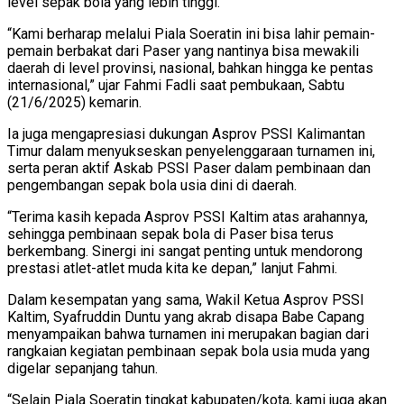
level sepak bola yang lebih tinggi.
“Kami berharap melalui Piala Soeratin ini bisa lahir pemain-
pemain berbakat dari Paser yang nantinya bisa mewakili
daerah di level provinsi, nasional, bahkan hingga ke pentas
internasional,” ujar Fahmi Fadli saat pembukaan, Sabtu
(21/6/2025) kemarin.
Ia juga mengapresiasi dukungan Asprov PSSI Kalimantan
Timur dalam menyukseskan penyelenggaraan turnamen ini,
serta peran aktif Askab PSSI Paser dalam pembinaan dan
pengembangan sepak bola usia dini di daerah.
“Terima kasih kepada Asprov PSSI Kaltim atas arahannya,
sehingga pembinaan sepak bola di Paser bisa terus
berkembang. Sinergi ini sangat penting untuk mendorong
prestasi atlet-atlet muda kita ke depan,” lanjut Fahmi.
Dalam kesempatan yang sama, Wakil Ketua Asprov PSSI
Kaltim, Syafruddin Duntu yang akrab disapa Babe Capang
menyampaikan bahwa turnamen ini merupakan bagian dari
rangkaian kegiatan pembinaan sepak bola usia muda yang
digelar sepanjang tahun.
“Selain Piala Soeratin tingkat kabupaten/kota, kami juga akan