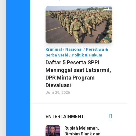
Kriminal
/
Nasional
/
Peristiwa &
Serba Serbi
/
Politik & Hukum
Daftar 5 Peserta SPPI
Meninggal saat Latsarmil,
DPR Minta Program
Dievaluasi
Juni 29, 2026
ENTERTAINMENT
Rupiah Melemah,
Bimbim Slank dan