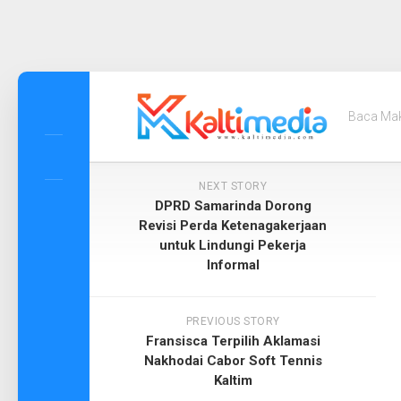
Skip
to
Baca Ma
content
NEXT STORY
DPRD Samarinda Dorong
Revisi Perda Ketenagakerjaan
untuk Lindungi Pekerja
Informal
PREVIOUS STORY
Fransisca Terpilih Aklamasi
Nakhodai Cabor Soft Tennis
Kaltim