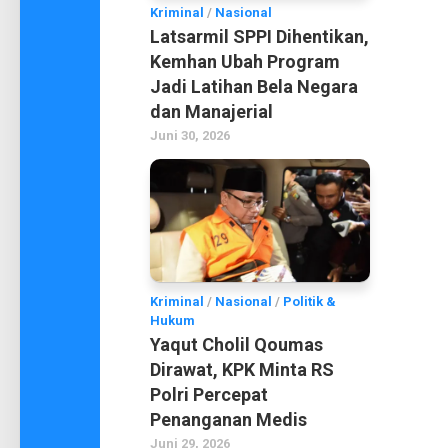
Kriminal
/
Nasional
Latsarmil SPPI Dihentikan,
Kemhan Ubah Program
Jadi Latihan Bela Negara
dan Manajerial
Juni 30, 2026
Kriminal
/
Nasional
/
Politik &
Hukum
Yaqut Cholil Qoumas
Dirawat, KPK Minta RS
Polri Percepat
Penanganan Medis
Juni 29, 2026