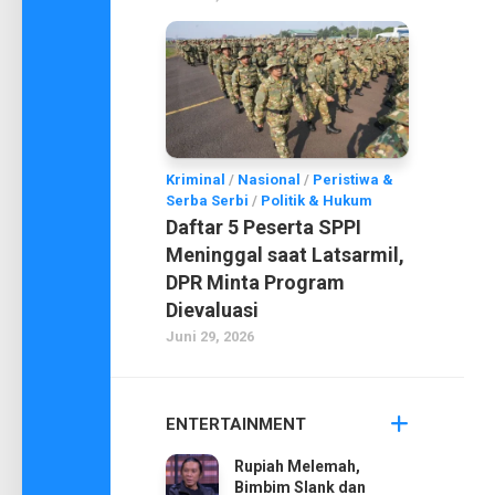
Kriminal
/
Nasional
/
Peristiwa &
Serba Serbi
/
Politik & Hukum
Daftar 5 Peserta SPPI
Meninggal saat Latsarmil,
DPR Minta Program
Dievaluasi
Juni 29, 2026
ENTERTAINMENT
Rupiah Melemah,
Bimbim Slank dan