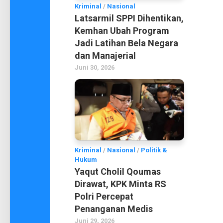
Kriminal
/
Nasional
Latsarmil SPPI Dihentikan,
Kemhan Ubah Program
Jadi Latihan Bela Negara
dan Manajerial
Juni 30, 2026
Kriminal
/
Nasional
/
Politik &
Hukum
Yaqut Cholil Qoumas
Dirawat, KPK Minta RS
Polri Percepat
Penanganan Medis
Juni 29, 2026