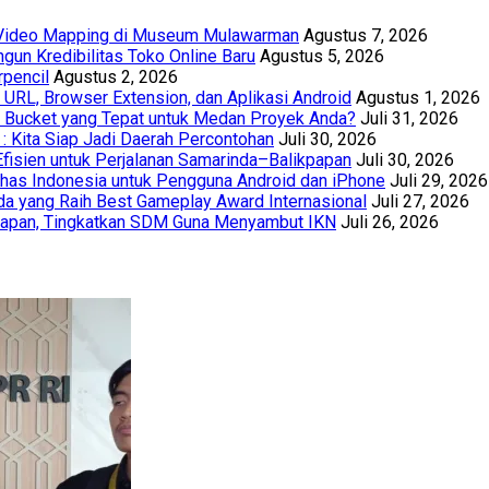
t Video Mapping di Museum Mulawarman
Agustus 7, 2026
un Kredibilitas Toko Online Baru
Agustus 5, 2026
rpencil
Agustus 2, 2026
URL, Browser Extension, dan Aplikasi Android
Agustus 1, 2026
th Bucket yang Tepat untuk Medan Proyek Anda?
Juli 31, 2026
 : Kita Siap Jadi Daerah Percontohan
Juli 30, 2026
Efisien untuk Perjalanan Samarinda–Balikpapan
Juli 30, 2026
has Indonesia untuk Pengguna Android dan iPhone
Juli 29, 2026
a yang Raih Best Gameplay Award Internasional
Juli 27, 2026
papan, Tingkatkan SDM Guna Menyambut IKN
Juli 26, 2026