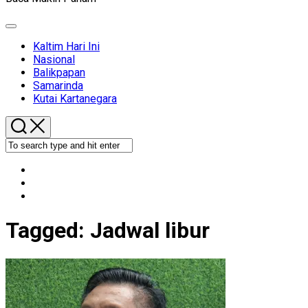
Expand
Menu
Kaltim Hari Ini
Nasional
Balikpapan
Samarinda
Kutai Kartanegara
Tagged:
Jadwal libur