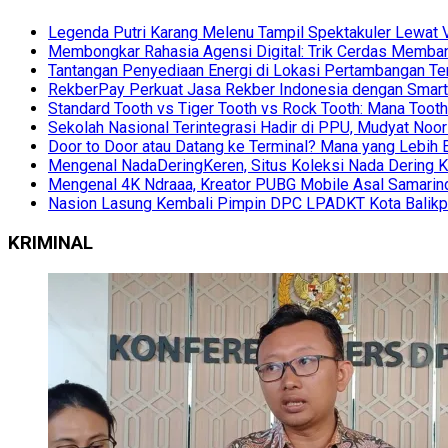
Legenda Putri Karang Melenu Tampil Spektakuler Lewa
Membongkar Rahasia Agensi Digital: Trik Cerdas Membang
Tantangan Penyediaan Energi di Lokasi Pertambangan Te
RekberPay Perkuat Jasa Rekber Indonesia dengan Smart 
Standard Tooth vs Tiger Tooth vs Rock Tooth: Mana Too
Sekolah Nasional Terintegrasi Hadir di PPU, Mudyat Noor
Door to Door atau Datang ke Terminal? Mana yang Lebih 
Mengenal NadaDeringKeren, Situs Koleksi Nada Dering K
Mengenal 4K Ndraaa, Kreator PUBG Mobile Asal Samarind
Nasion Lasung Kembali Pimpin DPC LPADKT Kota Balik
KRIMINAL